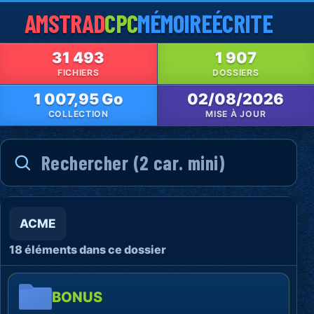
AMSTRAD
CPC
MÉMOIRE
ÉCRITE
31 493
1 907
FICHIERS
DOSSIERS
1 007,95 Go
02/08/2026
COLLECTION
MISE À JOUR
ACME
18 éléments dans ce dossier
BONUS