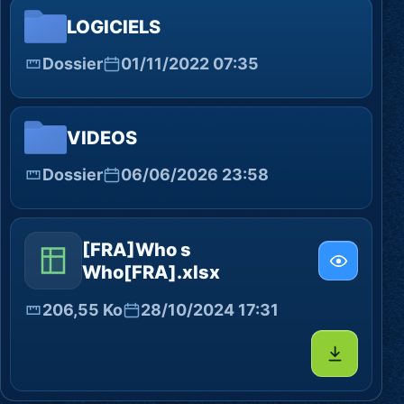
LOGICIELS
Dossier
01/11/2022 07:35
VIDEOS
Dossier
06/06/2026 23:58
[FRA]Who s
Who[FRA].xlsx
206,55 Ko
28/10/2024 17:31
Télécharg