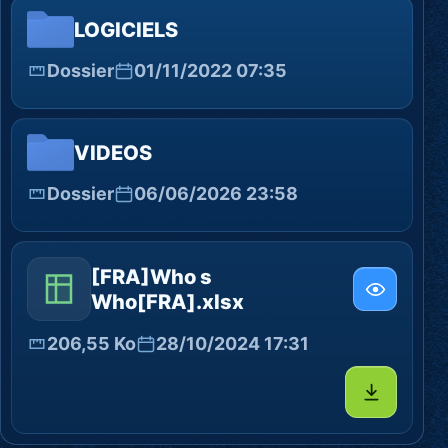
LOGICIELS
Dossier
01/11/2022 07:35
VIDEOS
Dossier
06/06/2026 23:58
[FRA]Who s
Who[FRA].xlsx
206,55 Ko
28/10/2024 17:31
Télécharg