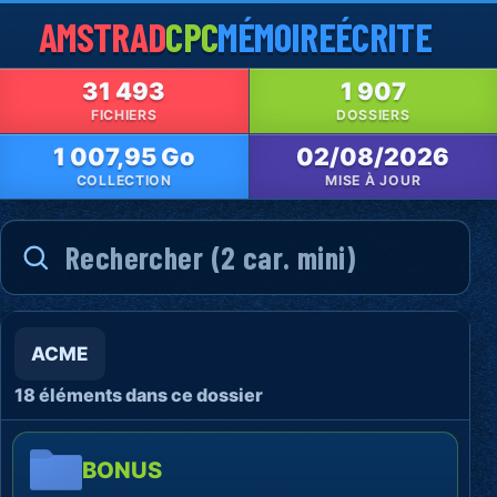
AMSTRAD
CPC
MÉMOIRE
ÉCRITE
31 493
1 907
FICHIERS
DOSSIERS
1 007,95 Go
02/08/2026
COLLECTION
MISE À JOUR
ACME
18 éléments dans ce dossier
BONUS