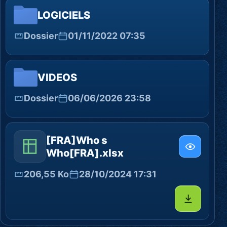
LOGICIELS
Dossier
01/11/2022 07:35
VIDEOS
Dossier
06/06/2026 23:58
[FRA]Who s
Who[FRA].xlsx
206,55 Ko
28/10/2024 17:31
Télécharg