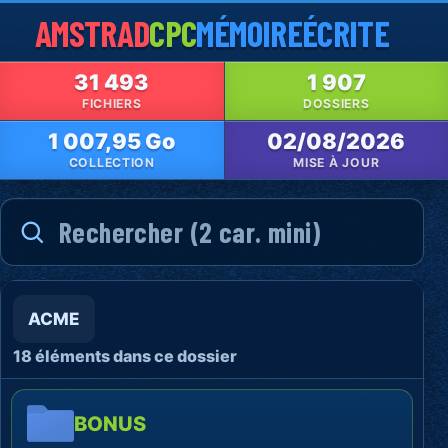
AMSTRAD
CPC
MÉMOIRE
ÉCRITE
31 493
1 907
FICHIERS
DOSSIERS
1 007,95 Go
02/08/2026
COLLECTION
MISE À JOUR
ACME
18 éléments dans ce dossier
BONUS