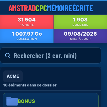
AMSTRAD
CPC
MÉMOIRE
ÉCRITE
31 504
1 908
FICHIERS
DOSSIERS
1 007,97 Go
09/08/2026
COLLECTION
MISE À JOUR
ACME
18 éléments dans ce dossier
BONUS