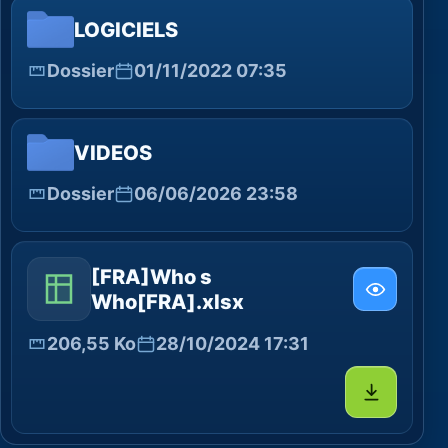
LOGICIELS
Dossier
01/11/2022 07:35
VIDEOS
Dossier
06/06/2026 23:58
[FRA]Who s
Who[FRA].xlsx
206,55 Ko
28/10/2024 17:31
Télécharg