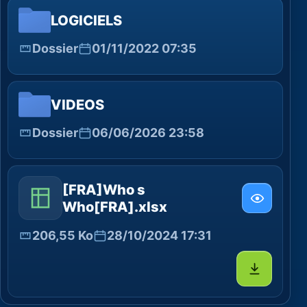
LOGICIELS
Dossier
01/11/2022 07:35
VIDEOS
Dossier
06/06/2026 23:58
[FRA]Who s
Who[FRA].xlsx
206,55 Ko
28/10/2024 17:31
Télécharg