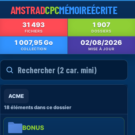
AMSTRAD
CPC
MÉMOIRE
ÉCRITE
31 493
1 907
FICHIERS
DOSSIERS
1 007,95 Go
02/08/2026
COLLECTION
MISE À JOUR
ACME
18 éléments dans ce dossier
BONUS