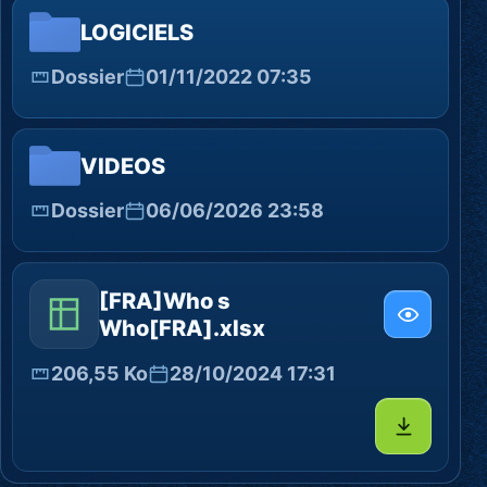
LOGICIELS
Dossier
01/11/2022 07:35
VIDEOS
Dossier
06/06/2026 23:58
[FRA]Who s
Who[FRA].xlsx
206,55 Ko
28/10/2024 17:31
Télécharg