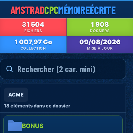
AMSTRAD
CPC
MÉMOIRE
ÉCRITE
31 504
1 908
FICHIERS
DOSSIERS
1 007,97 Go
09/08/2026
COLLECTION
MISE À JOUR
ACME
18 éléments dans ce dossier
BONUS