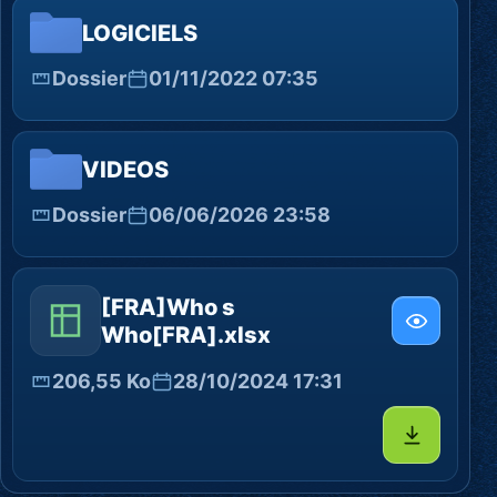
LOGICIELS
Dossier
01/11/2022 07:35
VIDEOS
Dossier
06/06/2026 23:58
[FRA]Who s
Who[FRA].xlsx
206,55 Ko
28/10/2024 17:31
Télécharg