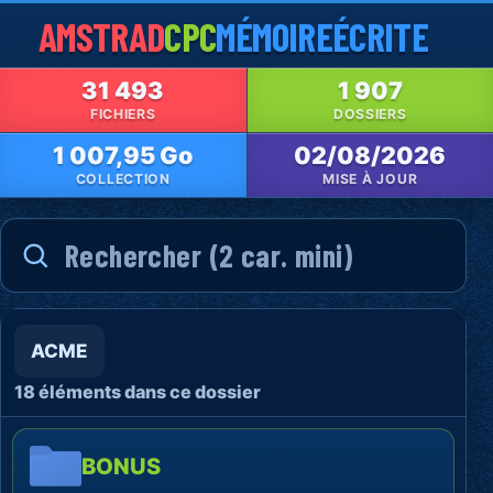
AMSTRAD
CPC
MÉMOIRE
ÉCRITE
31 493
1 907
FICHIERS
DOSSIERS
1 007,95 Go
02/08/2026
COLLECTION
MISE À JOUR
ACME
18 éléments dans ce dossier
BONUS