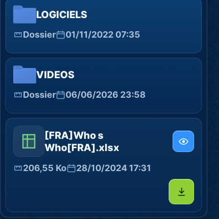
LOGICIELS
Dossier
01/11/2022 07:35
VIDEOS
Dossier
06/06/2026 23:58
[FRA]Who s
Who[FRA].xlsx
206,55 Ko
28/10/2024 17:31
Télécharg