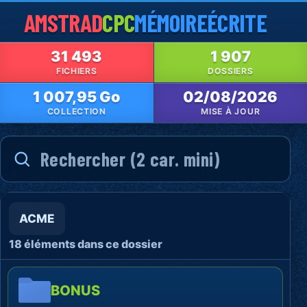
AMSTRAD
CPC
MÉMOIRE
ÉCRITE
31 493
1 907
FICHIERS
DOSSIERS
1 007,95 Go
02/08/2026
COLLECTION
MISE À JOUR
ACME
18 éléments dans ce dossier
BONUS