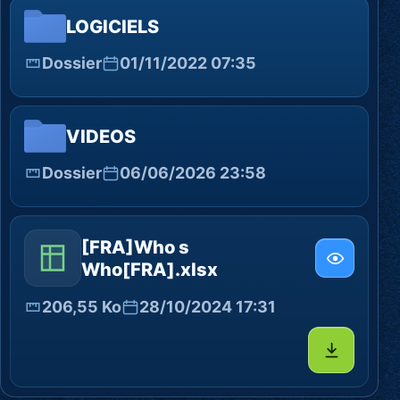
LOGICIELS
Dossier
01/11/2022 07:35
VIDEOS
Dossier
06/06/2026 23:58
[FRA]Who s
Who[FRA].xlsx
206,55 Ko
28/10/2024 17:31
Télécharg