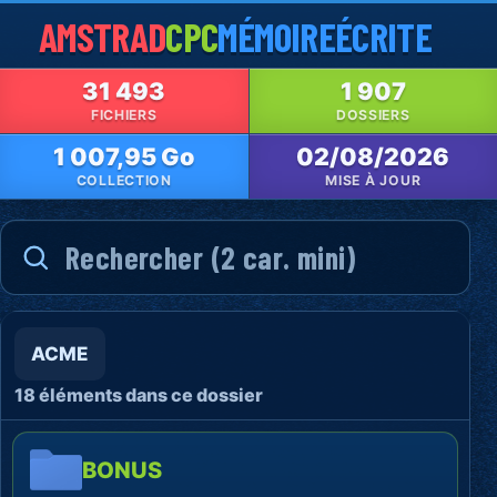
AMSTRAD
CPC
MÉMOIRE
ÉCRITE
31 493
1 907
FICHIERS
DOSSIERS
1 007,95 Go
02/08/2026
COLLECTION
MISE À JOUR
ACME
18 éléments dans ce dossier
BONUS