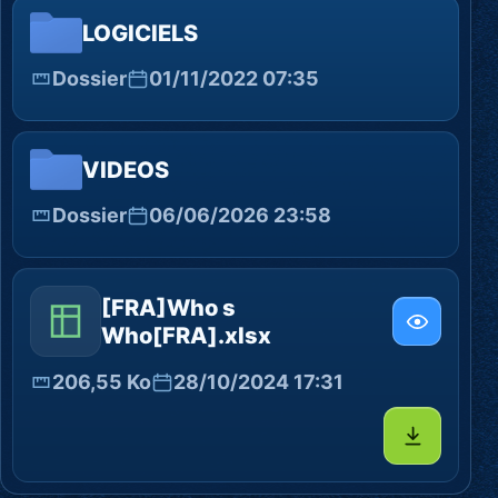
LOGICIELS
Dossier
01/11/2022 07:35
VIDEOS
Dossier
06/06/2026 23:58
[FRA]Who s
Who[FRA].xlsx
206,55 Ko
28/10/2024 17:31
Télécharg