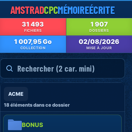
AMSTRAD
CPC
MÉMOIRE
ÉCRITE
31 493
1 907
FICHIERS
DOSSIERS
1 007,95 Go
02/08/2026
COLLECTION
MISE À JOUR
ACME
18 éléments dans ce dossier
BONUS