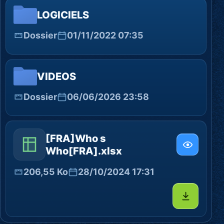
LOGICIELS
Dossier
01/11/2022 07:35
VIDEOS
Dossier
06/06/2026 23:58
[FRA]Who s
Who[FRA].xlsx
206,55 Ko
28/10/2024 17:31
Télécharg