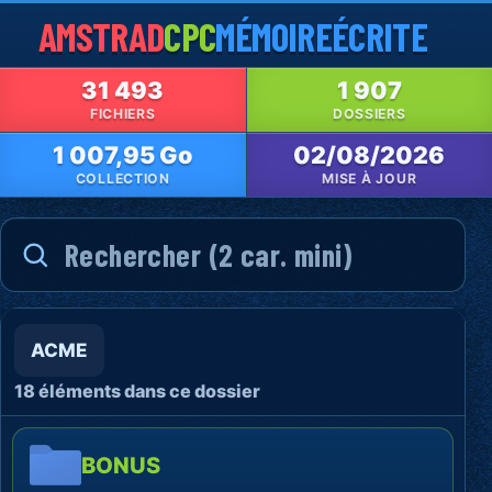
AMSTRAD
CPC
MÉMOIRE
ÉCRITE
31 493
1 907
FICHIERS
DOSSIERS
1 007,95 Go
02/08/2026
COLLECTION
MISE À JOUR
ACME
18 éléments dans ce dossier
BONUS